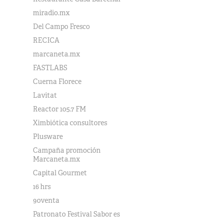
miradio.mx
Del Campo Fresco
RECICA
marcaneta.mx
FASTLABS
Cuerna Florece
Lavitat
Reactor 105.7 FM
Ximbiótica consultores
Plusware
Campaña promoción
Marcaneta.mx
Capital Gourmet
16 hrs
90venta
Patronato Festival Sabor es